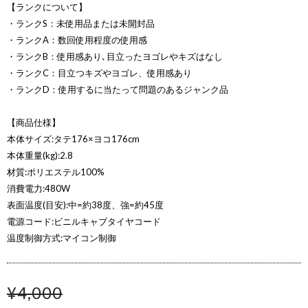
【ランクについて】
・ランクS：未使用品または未開封品
・ランクA：数回使用程度の使用感
・ランクB：使用感あり､目立ったヨゴレやキズはなし
・ランクC：目立つキズやヨゴレ、使用感あり
・ランクD：使用するに当たって問題のあるジャンク品
【商品仕様】
本体サイズ:タテ176×ヨコ176cm
本体重量(kg):2.8
材質:ポリエステル100%
消費電力:480W
表面温度(目安):中=約38度、強=約45度
電源コード:ビニルキャブタイヤコード
温度制御方式:マイコン制御
¥4,000