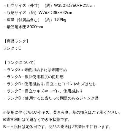
・組立サイズ（外寸） （約）W380×D760×H218cm
・収納サイズ （約）W76×D38×H32cm
・重量（付属品含む） （約）19.9kg
・最低耐水圧 3000mm
【商品ランク】
ランク：C
【ランクについて】
・ランクS：未使用品または未開封品
・ランクA：数回使用程度の使用感
・ランクB：使用感あり､目立ったヨゴレやキズはなし
・ランクC：目立つキズやヨゴレ、使用感あり
・ランクD：使用するに当たって問題のあるジャンク品
※使用に伴う汚れや小キズ、焚き火臭、草の挿入はご了承ください。
※通常利用は問題なくできる状態です。
※土日祝日は定休日です。商品の発送は7営業日中に行います。