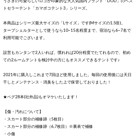
うさぎの可愛らしいロゴが印象的な大人気国内ブランド「DOD」のベス
トセラーテント「カマボコテント3」シリーズ。
本商品はシリーズ最大サイズの「Lサイズ」です(Mサイズの1.5倍)。
タープシェルターとして使うなら10~15名程度まで、宿泊なら6~7名で
利用可能でございます。
設営もカンタンで2人いれば、慣れれば20分程度でたてれるので、初め
ての2ルームテントを検討中の方にもオススメできるテントです♪
2021年に購入しこれまで7回ほど使用しました。毎回の使用後には天日
干しとメンテナンス・消臭をした上で保管しておりました！
★ペグ28本(社外品)もオマケいたします！
【傷・汚れについて】
・スカート部分の補修跡（5枚目）
・スカート部分の補修跡（6,7枚目）※裏表で補修
・小傷