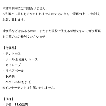
※通常利用には問題ありません。
※見落とし等もあるかもしれませんのでその点をご理解の上、ご検討を
お願い致します。
補修跡などはあるものの、まだまだ現役で使える状態ですのでぜひ写真
をご覧の上ご検討くださいませ！
【付属品】
・テント本体
・ポール(骨組み)、ケース
・ガイロープ
・リペアポール
・収納袋
・ペグ×28本(おまけ)
※インナーテントは付属いたしません。
【仕様】
・定価 88,000円