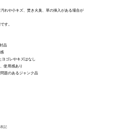
う汚れや小キズ、焚き火臭、草の挿入がある場合が
態です。
封品
用感
たヨゴレやキズはなし
レ、使用感あり
て問題のあるジャンク品
表記